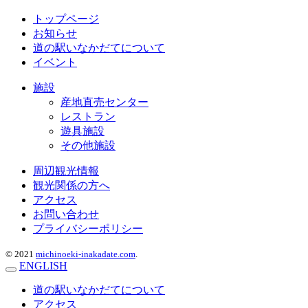
トップページ
お知らせ
道の駅いなかだてについて
イベント
施設
産地直売センター
レストラン
遊具施設
その他施設
周辺観光情報
観光関係の方へ
アクセス
お問い合わせ
プライバシーポリシー
© 2021
michinoeki-inakadate.com
.
ENGLISH
道の駅いなかだてについて
アクセス